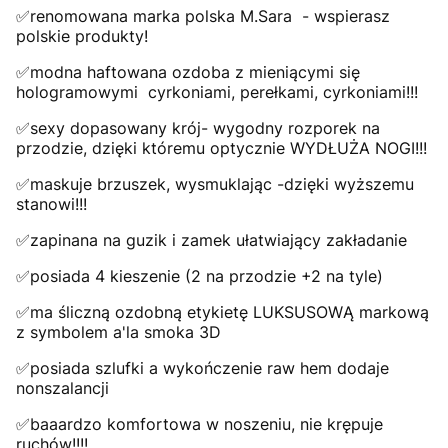
✅renomowana marka polska M.Sara - wspierasz
polskie produkty!
✅modna haftowana ozdoba z mieniącymi się
hologramowymi cyrkoniami, perełkami, cyrkoniami!!!
✅sexy dopasowany krój- wygodny rozporek na
przodzie, dzięki któremu optycznie WYDŁUŻA NOGI!!!
✅maskuje brzuszek, wysmuklając -dzięki wyższemu
stanowi!!!
✅zapinana na guzik i zamek ułatwiający zakładanie
✅posiada 4 kieszenie (2 na przodzie +2 na tyle)
✅ma śliczną ozdobną etykietę LUKSUSOWĄ markową
z symbolem a'la smoka 3D
✅posiada szlufki a wykończenie raw hem dodaje
nonszalancji
✅baaardzo komfortowa w noszeniu, nie krępuje
ruchów!!!!