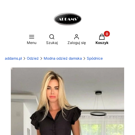
Produkty w koszy
Otwórz wyszukiwarkę
Menu
Szukaj
Zaloguj się
Koszyk
addams.pl
Odzież
Modna odzież damska
Spódnice