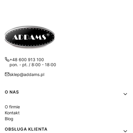
+48 600 913 100
pon. - pt. / 8:00 - 18:00
sklep@addams.pl
Linki w stopce
O NAS
O firmie
Kontakt
Blog
OBSŁUGA KLIENTA