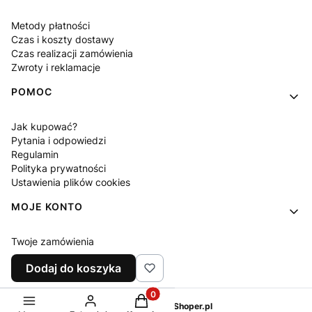
Metody płatności
Czas i koszty dostawy
Czas realizacji zamówienia
Zwroty i reklamacje
POMOC
Jak kupować?
Pytania i odpowiedzi
Regulamin
Polityka prywatności
Ustawienia plików cookies
MOJE KONTO
Twoje zamówienia
Ustawienia konta
Dodaj do koszyka
Ulubione
Produkty w koszyku: 0. Zobacz sz
Sklep internetowy
Shoper.pl