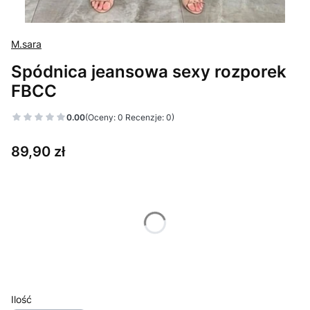
M.sara
Spódnica jeansowa sexy rozporek
FBCC
0.00
(Oceny: 0 Recenzje: 0)
Cena
89,90 zł
Wybierz wariant produktu:
Poszczególne warianty mogą różnić się ceną
*
Kolor
Pokaż wszystkie kolory
Ilość