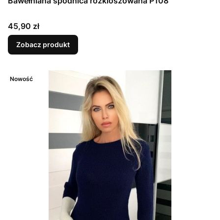
Bawełniana spódnica rozkloszowana P108
Cena
45,90 zł
Zobacz produkt
Nowość