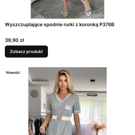
Wyszczuplające spodnie rurki z koronką P376B
Cena
39,90 zł
Zobacz produkt
Nowość