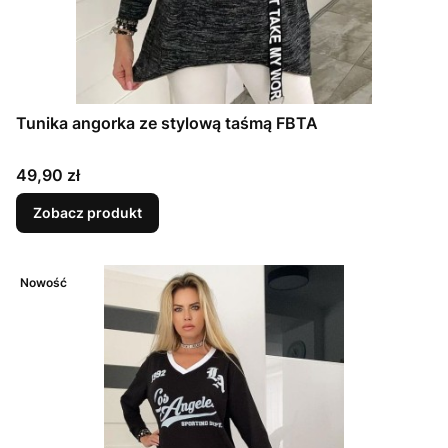
Tunika angorka ze stylową taśmą FBTA
Cena
49,90 zł
Zobacz produkt
Nowość