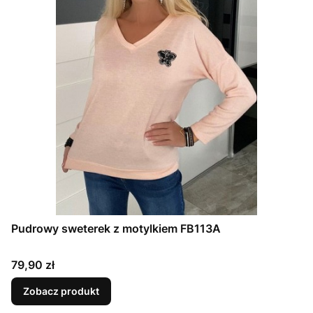
Pudrowy sweterek z motylkiem FB113A
Cena
79,90 zł
Zobacz produkt