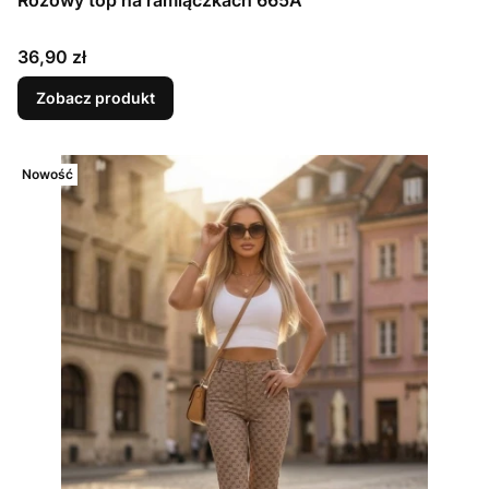
Różowy top na ramiączkach 665A
Cena
36,90 zł
Zobacz produkt
Nowość