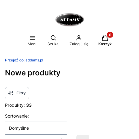
Produkty w koszy
Otwórz wyszukiwarkę
Menu
Szukaj
Zaloguj się
Koszyk
Przejdź do:
addams.pl
Nowe produkty
Filtry
Produkty:
33
Lista produktów
Sortowanie:
Domyślne