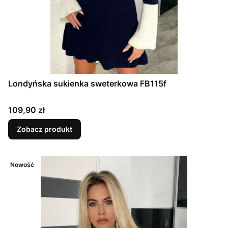
Londyńska sukienka sweterkowa FB115f
Cena
109,90 zł
Zobacz produkt
Nowość