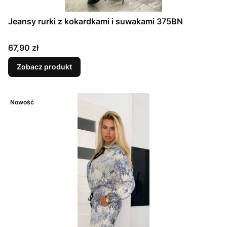
Jeansy rurki z kokardkami i suwakami 375BN
Cena
67,90 zł
Zobacz produkt
Nowość