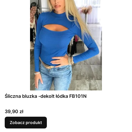
Śliczna bluzka -dekolt łódka FB101N
Cena
39,90 zł
Zobacz produkt