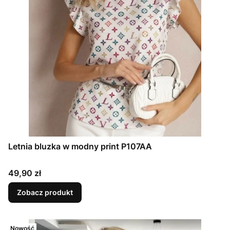
Letnia bluzka w modny print P107AA
Cena
49,90 zł
Zobacz produkt
Nowość