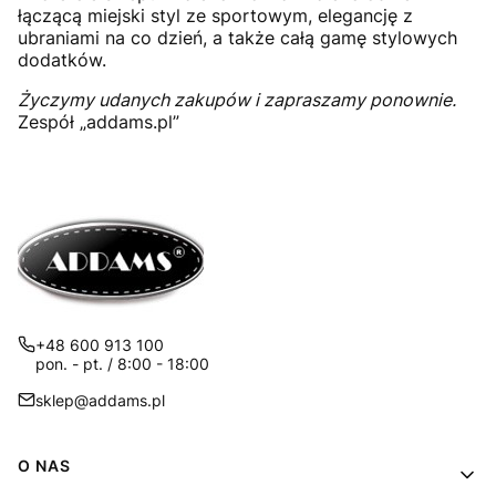
łączącą miejski styl ze sportowym, elegancję z
ubraniami na co dzień, a także całą gamę stylowych
dodatków.
Życzymy udanych zakupów i zapraszamy ponownie.
Zespół „addams.pl”
+48 600 913 100
pon. - pt. / 8:00 - 18:00
sklep@addams.pl
Linki w stopce
O NAS