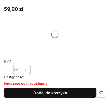
Cena
59,90 zł
Wybierz wariant produktu:
Poszczególne warianty mogą różnić się ceną
*
Kolor
Pokaż wszystkie kolory
Ilość
szt.
Dostępność:
tymczasowo niedostępny
Dodaj do koszyka