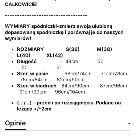
CAŁKOWICIE!
----------------------------------
WYMIARY spódniczki-zmierz swoją ulubioną
dopasowaną spódniczkę i porównaj je do naszych
wymiarów!
ROZMIARY S(36) M(38)
L(40) XL(42)
Długość
49cm
50
50 51
Szer. w pasie
68cm/74cm 71cm/78cm
75cm/84cm 82cm/90cm
Szer. w biodrach
84cm/90cm 87cm/96cm
91cm/99cm
96cm/104cm
(.../...) - przed i po rozciągnięciu. Podane na
leżąco +/-2cm
Opinie