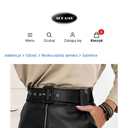
Produkty w koszy
Otwórz wyszukiwarkę
Menu
Szukaj
Zaloguj się
Koszyk
addams.pl
Odzież
Modna odzież damska
Spódnice