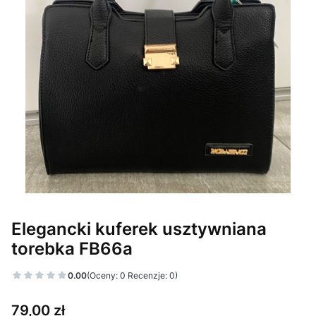
Elegancki kuferek usztywniana
torebka FB66a
0.00
(Oceny: 0 Recenzje: 0)
Cena
79,00 zł