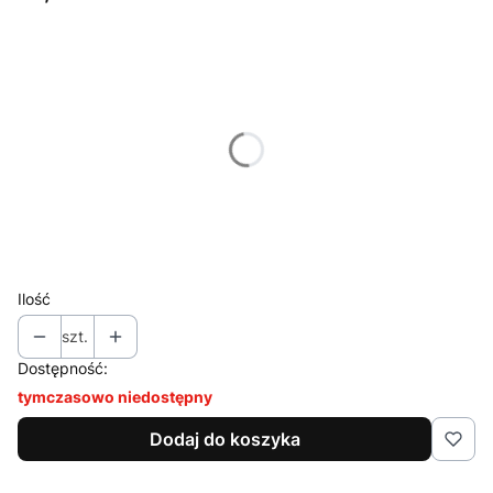
Wybierz wariant produktu:
Poszczególne warianty mogą różnić się ceną
*
Kolor
Pokaż wszystkie kolory
*
Rozmiar
Wybierz
Ilość
szt.
Dostępność:
tymczasowo niedostępny
Dodaj do koszyka