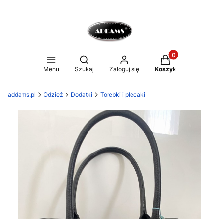
Produkty w koszy
Otwórz wyszukiwarkę
Menu
Szukaj
Zaloguj się
Koszyk
addams.pl
Odzież
Dodatki
Torebki i plecaki