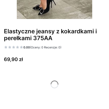
Elastyczne jeansy z kokardkami i
perełkami 375AA
0.00
(Oceny: 0 Recenzje: 0)
Cena
69,90 zł
Wybierz wariant produktu:
Poszczególne warianty mogą różnić się ceną
*
Kolor
Pokaż wszystkie kolory