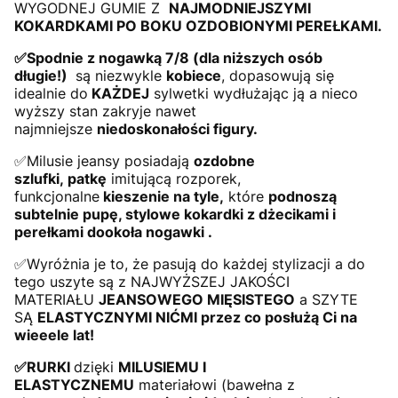
WYGODNEJ GUMIE Z
NAJMODNIEJSZYMI
KOKARDKAMI PO BOKU OZDOBIONYMI PEREŁKAMI.
✅Spodnie z nogawką 7/8 (dla niższych osób
długie!)
są niezwykle
kobiece
, dopasowują się
idealnie do
KAŻDEJ
sylwetki wydłużając ją a nieco
wyższy stan zakryje nawet
najmniejsze
niedoskonałości
figury.
✅Milusie jeansy posiadają
ozdobne
szlufki, patkę
imitującą rozporek,
funkcjonalne
kieszenie na tyle,
które
podnoszą
subtelnie pupę, stylowe kokardki z dżecikami i
perełkami dookoła nogawki .
✅Wyróżnia je to, że pasują do każdej stylizacji a do
tego uszyte są z NAJWYŻSZEJ JAKOŚCI
MATERIAŁU
JEANSOWEGO MIĘSISTEGO
a SZYTE
SĄ
ELASTYCZNYMI NIĆMI przez co posłużą Ci na
wieeele lat!
✅RURKI
dzięki
MILUSIEMU I
ELASTYCZNEMU
materiałowi (bawełna z