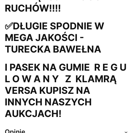
RUCHÓW!!!!
✅DŁUGIE SPODNIE W
MEGA JAKOŚCI -
TURECKA BAWEŁNA
I PASEK NA GUMIE R E G U
L O W A N Y Z KLAMRĄ
VERSA KUPISZ NA
INNYCH NASZYCH
AUKCJACH!
Opinie