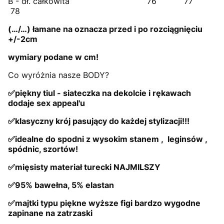
B - dł. całkowita 76 77
78
(…/…) łamane na oznacza przed i po rozciągnięciu
+/-2cm
wymiary podane w cm!
Co wyróżnia nasze BODY?
✅piękny tiul - siateczka na dekolcie i rękawach
dodaje sex appeal'u
✅klasyczny krój pasujący do każdej stylizacji!!!
✅idealne do spodni z wysokim stanem , leginsów ,
spódnic, szortów!
✅mięsisty materiał turecki NAJMILSZY
✅95% bawełna, 5% elastan
✅majtki typu piękne wyższe figi bardzo wygodne
zapinane na zatrzaski