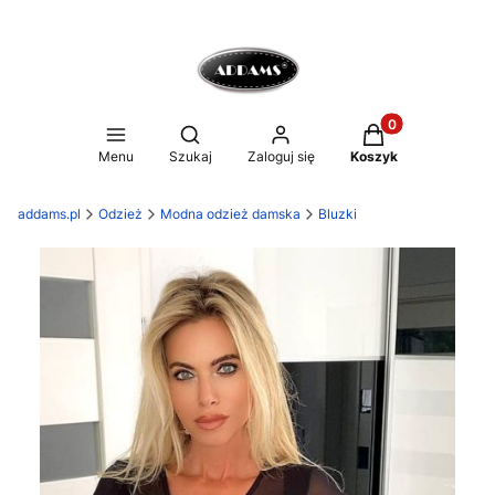
Produkty w koszy
Otwórz wyszukiwarkę
Menu
Szukaj
Zaloguj się
Koszyk
addams.pl
Odzież
Modna odzież damska
Bluzki