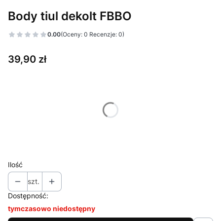
Body tiul dekolt FBBO
0.00
(Oceny: 0 Recenzje: 0)
Cena
39,90 zł
Wybierz wariant produktu:
Poszczególne warianty mogą różnić się ceną
*
Kolor
Pokaż wszystkie kolory
Ilość
szt.
Dostępność:
tymczasowo niedostępny