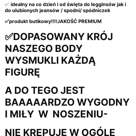
✅
idealny na co dzień i od święta do legginsów jak i
do ulubionych jeansów / spodni/ spódniczek
✅produkt butikowy!!!!JAKOŚĆ PREMIUM
✅DOPASOWANY KRÓJ
NASZEGO BODY
WYSMUKLI KAŻDĄ
FIGURĘ
A DO TEGO JEST
BAAAAARDZO WYGODNY
I MIŁY W NOSZENIU-
NIE KRĘPUJE W OGÓLE