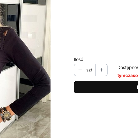
Wybierz wariant produktu:
Poszczególne warianty mogą ró
*
Kolor
Pokaż wszystkie kolory
Ilość
Dostępno
szt.
tymczaso