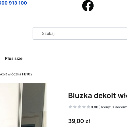
600 913 100
Plus size
ekolt włóczka FB102
Bluzka dekolt w
0.00
(Oceny: 0 Recenzj
Cena
39,00 zł