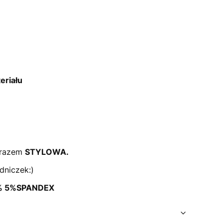
riału
arazem
STYLOWA.
dniczek:)
% 5%SPANDEX