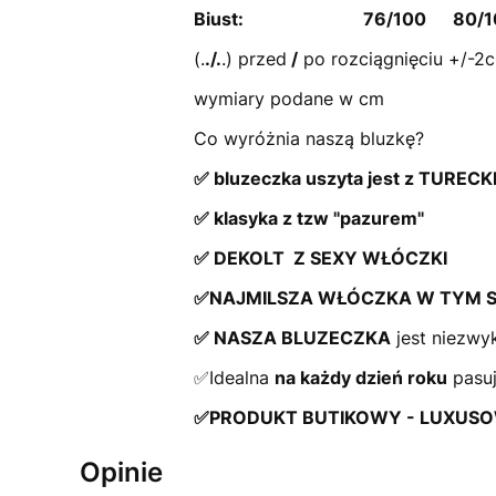
Biust: 76/100 80/1
(.
./.
.) przed
/
po rozciągnięciu +/-2
wymiary podane w cm
Co wyróżnia naszą bluzkę?
✅ bluzeczka uszyta jest z TUR
✅ klasyka z tzw "pazurem"
✅ DEKOLT Z SEXY WŁÓCZKI
✅NAJMILSZA WŁÓCZKA W TYM 
✅ NASZA BLUZECZKA
jest niezwy
✅Idealna
na każdy dzień roku
pasuj
✅PRODUKT BUTIKOWY - LUXUSOW
Opinie