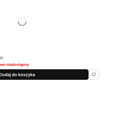
żnić się ceną
ść:
wo niedostępny
Dodaj do koszyka