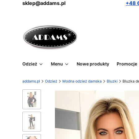
sklep@addams.pl
+48 
Odzież
Menu
Nowe produkty
Promocje
addams.pl
Odzież
Modna odzież damska
Bluzki
Bluzka d