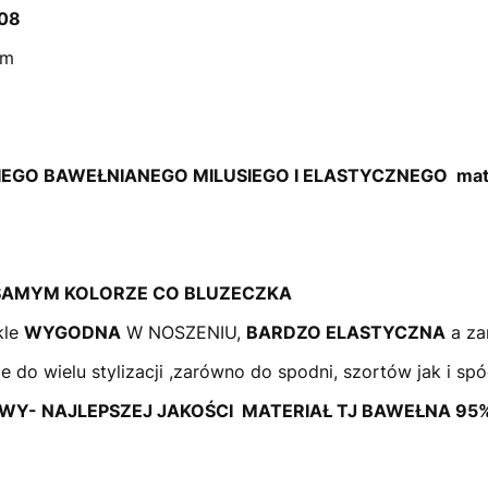
08
cm
ECKIEGO BAWEŁNIANEGO MILUSIEGO I ELASTYCZNEGO mate
SAMYM KOLORZE CO BLUZECZKA
kle
WYGODNA
W NOSZENIU,
BARDZO ELASTYCZNA
a z
e do wielu stylizacji ,zarówno do spodni, szortów jak i spó
Y- NAJLEPSZEJ JAKOŚCI MATERIAŁ TJ BAWEŁNA 95