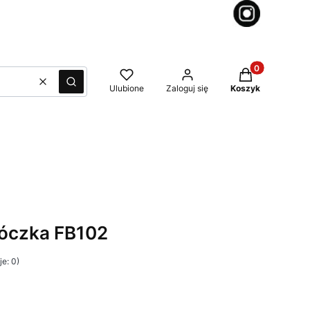
Produkty w kos
Wyczyść
Szukaj
Ulubione
Zaloguj się
Koszyk
łóczka FB102
e: 0)