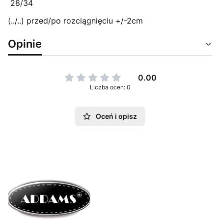
28/34
(../..) przed/po rozciągnięciu +/-2cm
Opinie
0.00
Liczba ocen: 0
Oceń i opisz