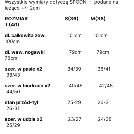
Wszystkie wymiary dotyczą SPODNI - podane na
leżąco +/- 2cm
ROZMIAR S(36) M(38)
L(40)
dł. całkowita zew.
101cm 101cm
100cm
dł. wew. nogawki
79cm 79cm
78cm
szer. w pasie x2
34/39 36/41
38/43
szer. w biodrach x2
40/46 42/48
44/50
stan przód-tył
25-29 26-31
26-31
szer. w udzie x2
23/27 24/28
25/29