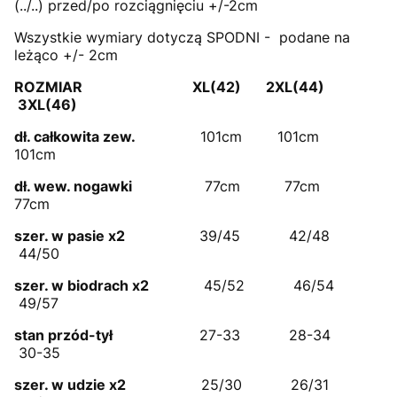
(../..) przed/po rozciągnięciu +/-2cm
Wszystkie wymiary dotyczą SPODNI - podane na
leżąco +/- 2cm
ROZMIAR XL(42) 2XL(44)
3XL(46)
dł. całkowita zew.
101cm 101cm
101cm
dł. wew. nogawki
77cm 77cm
77cm
szer. w pasie x2
39/45 42/48
44/50
szer. w biodrach x2
45/52 46/54
49/57
stan przód-tył
27-33 28-34
30-35
szer. w udzie x2
25/30 26/31