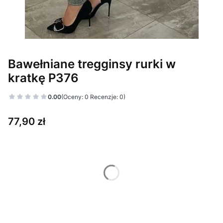
Bawełniane tregginsy rurki w
kratkę P376
0.00
(Oceny: 0 Recenzje: 0)
Cena
77,90 zł
Wybierz wariant produktu:
Poszczególne warianty mogą różnić się ceną
*
Kolor
Pokaż wszystkie kolory