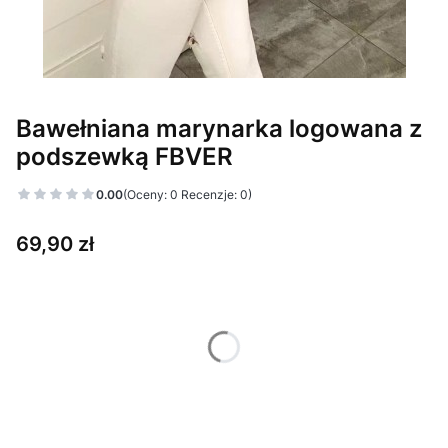
Bawełniana marynarka logowana z
podszewką FBVER
0.00
(Oceny: 0 Recenzje: 0)
Cena
69,90 zł
Wybierz wariant produktu:
Poszczególne warianty mogą różnić się ceną
*
Kolor
Pokaż wszystkie kolory