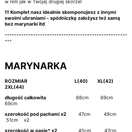
w nim jak w Twojej drugiej skórze!
!!! Komplet nasz idealnie skomponujesz z innymi
swoimi ubraniami - spódniczkę założysz też samą
bez marynarki itd
----------------------------------------------------
---
MARYNARKA
ROZMIAR L(40) XL(42)
2XL(44)
długość całkowita
68cm 69cm
69cm
szerokość pod pachami x2
47cm 49cm
51cm x2
szerokość w pasie* x2
45cm 47cm