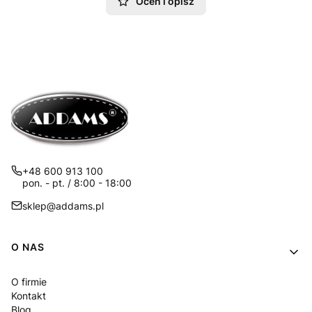
Oceń i opisz
+48 600 913 100
pon. - pt. / 8:00 - 18:00
sklep@addams.pl
Linki w stopce
O NAS
O firmie
Kontakt
Blog