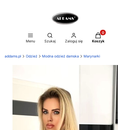
Produkty w koszy
Otwórz wyszukiwarkę
Menu
Szukaj
Zaloguj się
Koszyk
addams.pl
Odzież
Modna odzież damska
Marynarki