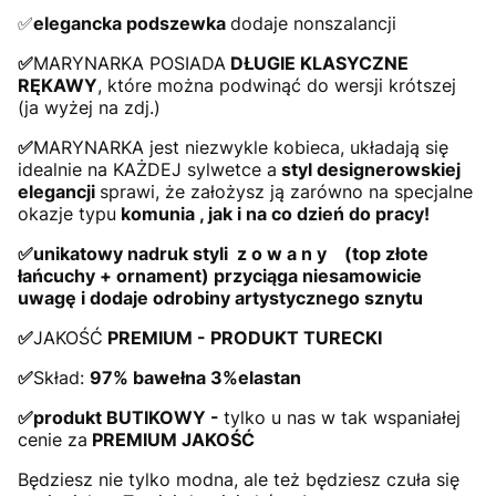
✅
elegancka podszewka
dodaje nonszalancji
✅
MARYNARKA POSIADA
DŁUGIE KLASYCZNE
RĘKAWY
, które można podwinąć do wersji krótszej
(ja wyżej na zdj.)
✅
MARYNARKA jest niezwykle kobieca, układają się
idealnie na KAŻDEJ sylwetce a
styl designerowskiej
elegancji
sprawi, że założysz ją zarówno na specjalne
okazje typu
komunia , jak i na co dzień do pracy!
✅unikatowy nadruk styli z o w a n y (top złote
łańcuchy + ornament) przyciąga niesamowicie
uwagę i dodaje odrobiny artystycznego sznytu
✅
JAKOŚĆ
PREMIUM - PRODUKT TURECKI
✅
Skład:
97% bawełna 3%elastan
✅produkt BUTIKOWY -
tylko u nas w tak wspaniałej
cenie za
PREMIUM JAKOŚĆ
Będziesz nie tylko modna, ale też będziesz czuła się