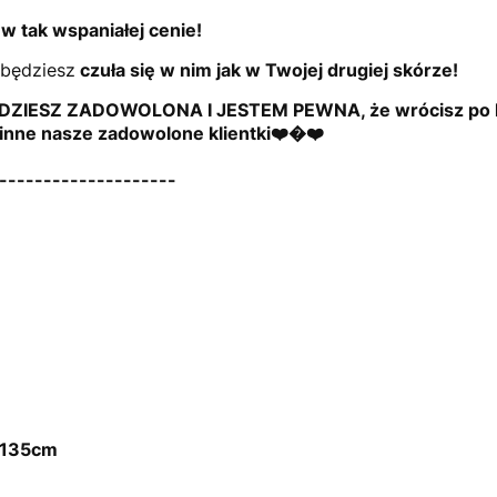
 tak wspaniałej cenie!
 będziesz
czuła się w nim jak w Twojej drugiej skórze!
IESZ ZADOWOLONA I JESTEM PEWNA, że wrócisz po kole
k inne nasze zadowolone klientki❤️�❤️
--------------------
o 135cm