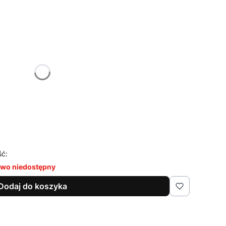
żnić się ceną
ść:
wo niedostępny
Dodaj do koszyka