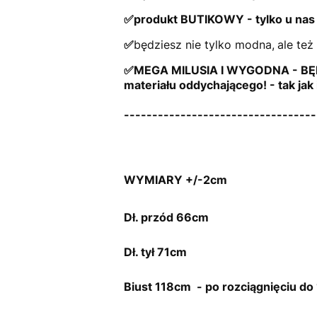
✅produkt BUTIKOWY - tylko u nas w
✅
będziesz nie tylko modna,
ale też
✅MEGA MILUSIA I WYGODNA - BĘDZ
materiału oddychającego! -
tak ja
----------------------------------
WYMIARY +/-2cm
Dł. przód 66cm
Dł. tył 71cm
Biust 118cm - po rozciągnięciu d