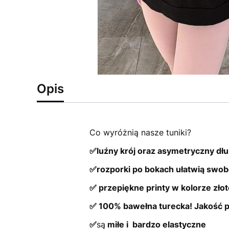
Opis
Co wyróżnią nasze tuniki?
✅luźny krój oraz asymetryczny dłu
✅rozporki po bokach ułatwią swo
✅ przepiękne printy w kolorze złot
✅ 100% bawełna turecka! Jakość 
✅
są
miłe i bardzo elastyczne