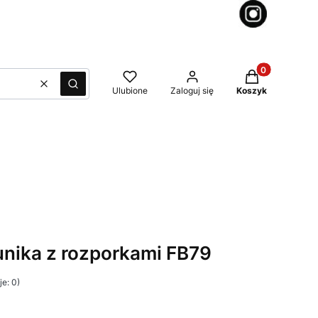
Produkty w kos
Wyczyść
Szukaj
Ulubione
Zaloguj się
Koszyk
nika z rozporkami FB79
e: 0)