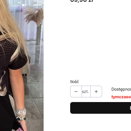
Wybierz wariant produktu:
Poszczególne warianty mogą ró
*
Kolor
Pokaż wszystkie kolory
*
Rozmiar
Wybierz
Ilość
Dostępno
szt.
tymczaso