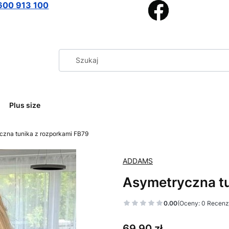
600 913 100
Plus size
czna tunika z rozporkami FB79
ADDAMS
Asymetryczna tu
0.00
(Oceny: 0 Recenzj
Cena
69,90 zł