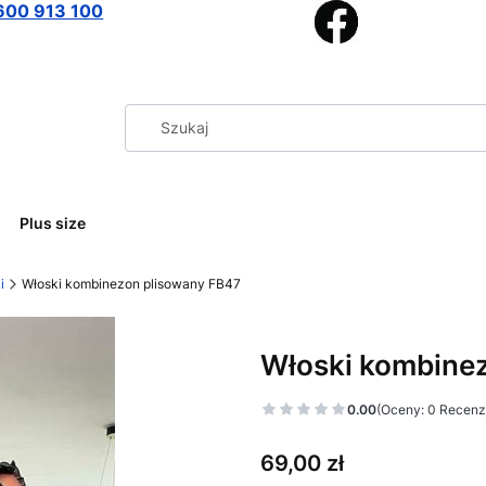
600 913 100
Plus size
i
Włoski kombinezon plisowany FB47
Włoski kombine
0.00
(Oceny: 0 Recenzj
Cena
69,00 zł