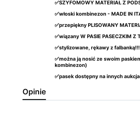
✅SZYFOMOWY MATERIAŁ Z PO
✅włoski kombinezon - MADE IN ITA
✅przepiękny PLISOWANY MATERI
✅wiązany W PASIE PASECZKIM Z
✅stylizowane, rękawy z falbanką!!!
✅można ją nosić ze swoim paskiem
kombinezon)
✅pasek dostępny na innych aukcj
Opinie