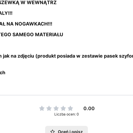
DSZEWKĄ W WEWNĄTRZ
LY!!!
AŁ NA NOGAWKACH!!!
 TEGO SAMEGO MATERIAŁU
 jak na zdjęciu (produkt posiada w zestawie pasek szyf
ach
0.00
Liczba ocen: 0
Oceń i opisz