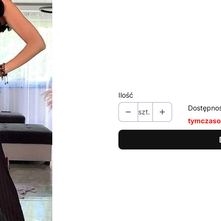
Wybierz wariant produktu:
Poszczególne warianty mogą ró
*
Kolor
Pokaż wszystkie kolory
Ilość
Dostępno
szt.
tymczaso