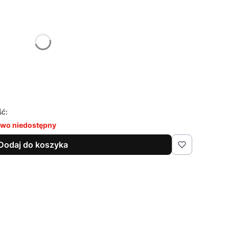
żnić się ceną
ść:
wo niedostępny
Dodaj do koszyka