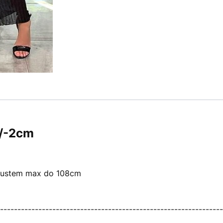
/-2cm
iustem max do 108cm
----------------------------------------------------------------