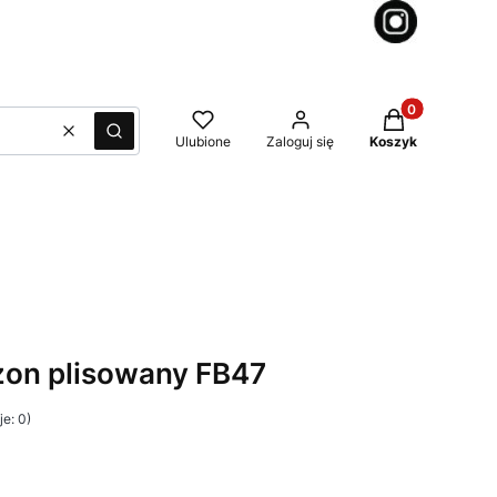
Produkty w kos
Wyczyść
Szukaj
Ulubione
Zaloguj się
Koszyk
zon plisowany FB47
e: 0)