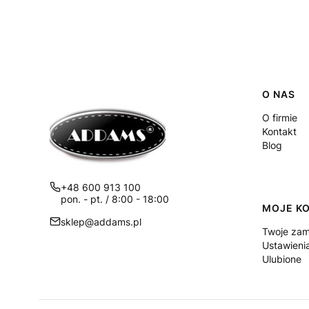
Linki
O NAS
O firmie
Kontakt
Blog
+48 600 913 100
pon. - pt. / 8:00 - 18:00
MOJE K
sklep@addams.pl
Twoje zam
Ustawieni
Ulubione