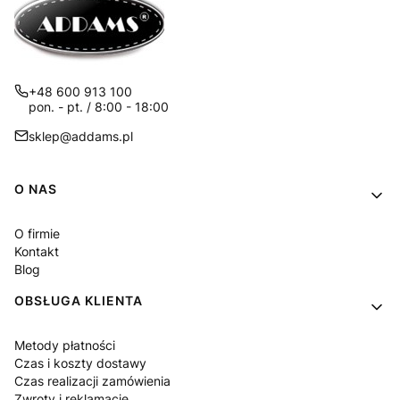
+48 600 913 100
pon. - pt. / 8:00 - 18:00
sklep@addams.pl
Linki w stopce
O NAS
O firmie
Kontakt
Blog
OBSŁUGA KLIENTA
Metody płatności
Czas i koszty dostawy
Czas realizacji zamówienia
Zwroty i reklamacje