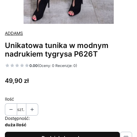
ADDAMS
Unikatowa tunika w modnym
nadrukiem tygrysa P626T
0.00
(Oceny: 0 Recenzje: 0)
Cena
49,90 zł
Ilość
szt.
Dostępność:
duża ilość