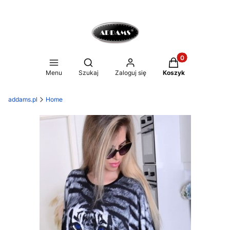
Produkty w koszy
Otwórz wyszukiwarkę
Menu
Szukaj
Zaloguj się
Koszyk
addams.pl
Home