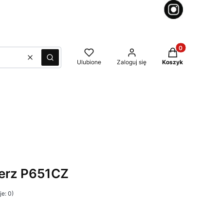
Produkty w kos
Wyczyść
Szukaj
Ulubione
Zaloguj się
Koszyk
perz P651CZ
e: 0)