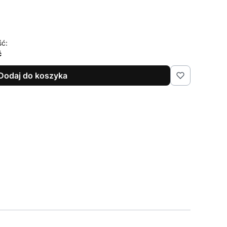
ść:
ć
Dodaj do koszyka