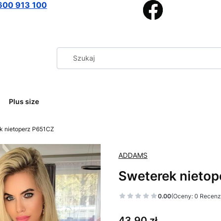
600 913 100
Plus size
k nietoperz P651CZ
ADDAMS
Sweterek nieto
0.00
(Oceny: 0 Recenzj
Cena
43,90 zł