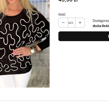
Ilość
Dostępno
szt.
duża iloś