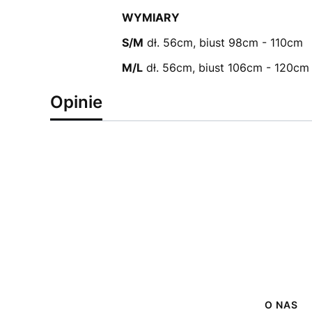
WYMIARY
S/M
dł. 56cm, biust 98cm - 110cm
M/L
dł. 56cm, biust 106cm - 120cm
Opinie
Linki
O NAS