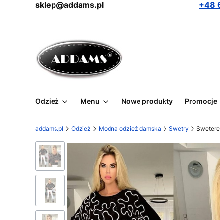
sklep@addams.pl
+48 
Odzież
Menu
Nowe produkty
Promocje
addams.pl
Odzież
Modna odzież damska
Swetry
Swetere