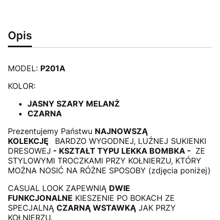
Opis
MODEL:
P201A
KOLOR:
JASNY SZARY MELANŻ
CZARNA
Prezentujemy Państwu
NAJNOWSZĄ
KOLEKCJĘ
BARDZO WYGODNEJ, LUŹNEJ SUKIENKI
DRESOWEJ
-
KSZTAŁT TYPU LEKKA BOMBKA -
ZE
STYLOWYMI TROCZKAMI PRZY KOŁNIERZU, KTÓRY
MOŻNA NOSIĆ NA RÓŻNE SPOSOBY (zdjęcia poniżej)
CASUAL LOOK ZAPEWNIĄ
DWIE
FUNKCJONALNE
KIESZENIE PO BOKACH ZE
SPECJALNĄ
CZARNĄ WSTAWKĄ
JAK PRZY
KOŁNIERZU.