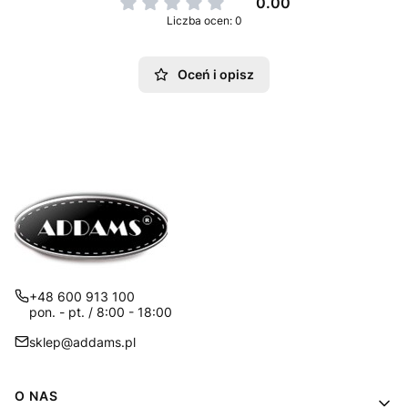
0.00
Liczba ocen: 0
Oceń i opisz
+48 600 913 100
pon. - pt. / 8:00 - 18:00
sklep@addams.pl
Linki w stopce
O NAS