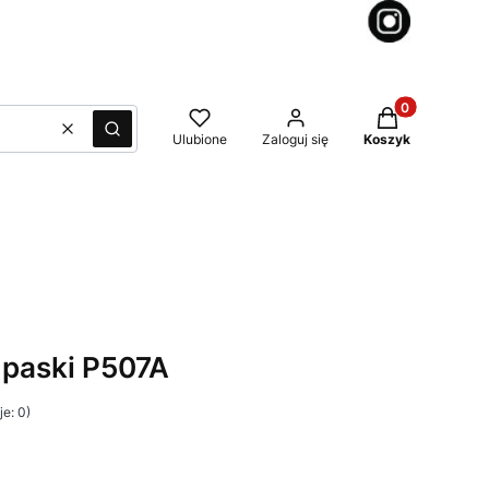
Produkty w kos
Wyczyść
Szukaj
Ulubione
Zaloguj się
Koszyk
 paski P507A
e: 0)