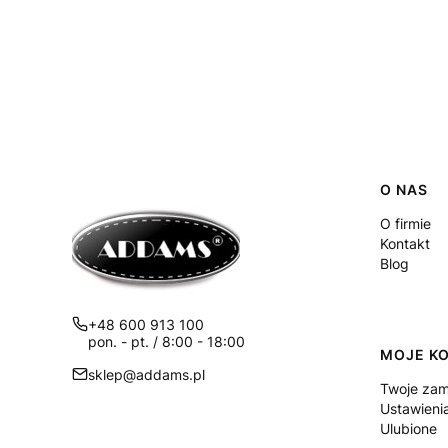
Linki
O NAS
O firmie
Kontakt
Blog
+48 600 913 100
pon. - pt. / 8:00 - 18:00
MOJE K
sklep@addams.pl
Twoje zam
Ustawieni
Ulubione