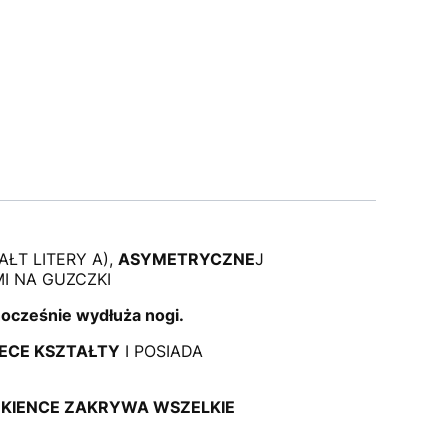
AŁT LITERY A),
ASYMETRYCZNE
J
I NA GUZCZKI
ocześnie wydłuża nogi.
IECE KSZTAŁTY
I POSIADA
SUKIENCE ZAKRYWA WSZELKIE