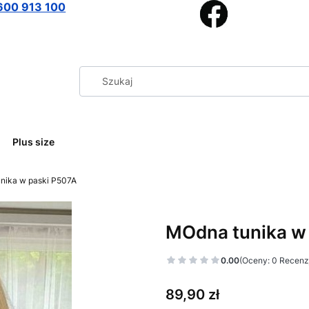
600 913 100
Plus size
nika w paski P507A
MOdna tunika w
0.00
(Oceny: 0 Recenzj
Cena
89,90 zł