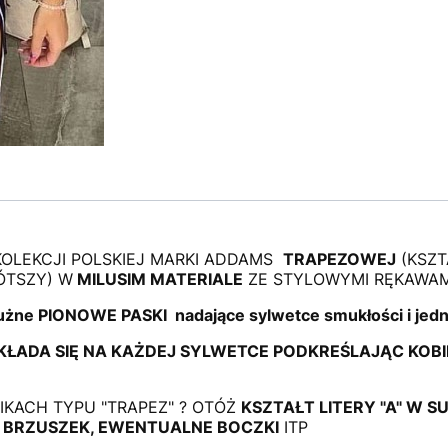
OLEKCJI POLSKIEJ MARKI ADDAMS
TRAPEZOWEJ
(KSZT
ÓTSZY) W
MILUSIM MATERIALE
ZE STYLOWYMI RĘKAWAM
łużne PIONOWE PASKI nadające sylwetce smukłości i jedn
KŁADA SIĘ NA KAŻDEJ SYLWETCE PODKREŚLAJĄC KOB
IKACH TYPU "TRAPEZ" ? OTÓŻ
KSZTAŁT LITERY "A" W 
. BRZUSZEK, EWENTUALNE BOCZKI
ITP