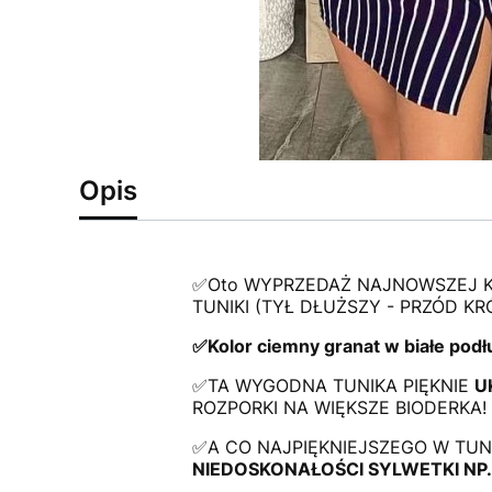
Opis
✅Oto WYPRZEDAŻ NAJNOWSZEJ K
TUNIKI (TYŁ DŁUŻSZY - PRZÓD KR
✅Kolor ciemny granat w białe pod
✅TA WYGODNA TUNIKA PIĘKNIE
U
ROZPORKI NA WIĘKSZE BIODERKA!
✅A CO NAJPIĘKNIEJSZEGO W TUN
NIEDOSKONAŁOŚCI SYLWETKI NP