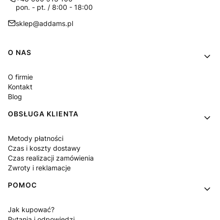
pon. - pt. / 8:00 - 18:00
sklep@addams.pl
Linki w stopce
O NAS
O firmie
Kontakt
Blog
OBSŁUGA KLIENTA
Metody płatności
Czas i koszty dostawy
Czas realizacji zamówienia
Zwroty i reklamacje
POMOC
Jak kupować?
Pytania i odpowiedzi