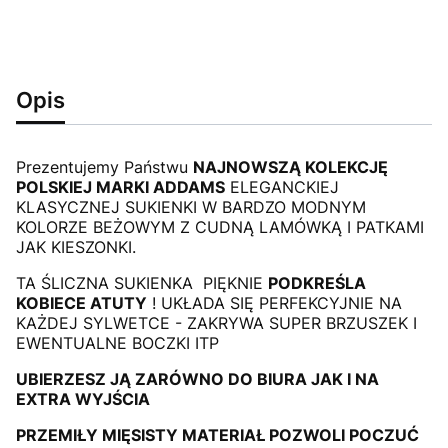
Opis
Prezentujemy Państwu
NAJNOWSZĄ KOLEKCJĘ
POLSKIEJ MARKI ADDAMS
ELEGANCKIEJ
KLASYCZNEJ SUKIENKI W BARDZO MODNYM
KOLORZE BEŻOWYM Z CUDNĄ LAMÓWKĄ I PATKAMI
JAK KIESZONKI.
TA ŚLICZNA SUKIENKA PIĘKNIE
PODKREŚLA
KOBIECE ATUTY
! UKŁADA SIĘ PERFEKCYJNIE NA
KAŻDEJ SYLWETCE - ZAKRYWA SUPER BRZUSZEK I
EWENTUALNE BOCZKI ITP
UBIERZESZ JĄ ZARÓWNO DO BIURA JAK I NA
EXTRA WYJŚCIA
PRZEMIŁY MIĘSISTY MATERIAŁ POZWOLI POCZUĆ