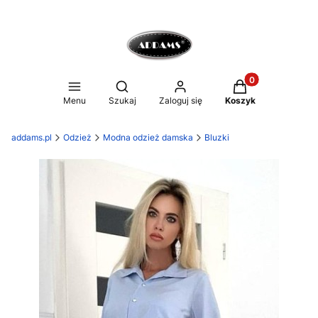
Produkty w koszy
Otwórz wyszukiwarkę
Menu
Szukaj
Zaloguj się
Koszyk
addams.pl
Odzież
Modna odzież damska
Bluzki