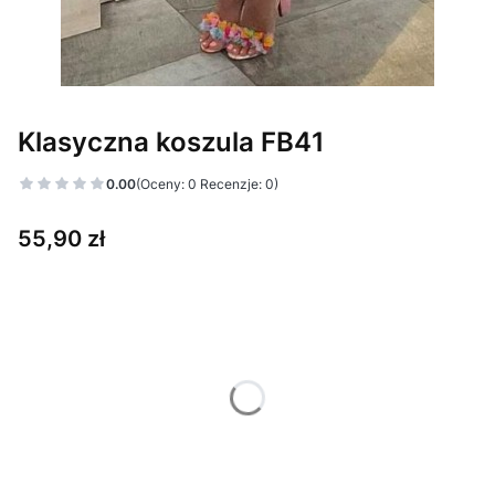
Klasyczna koszula FB41
0.00
(Oceny: 0 Recenzje: 0)
Cena
55,90 zł
Wybierz wariant produktu:
Poszczególne warianty mogą różnić się ceną
*
Kolor
Pokaż wszystkie kolory
*
Rozmiar