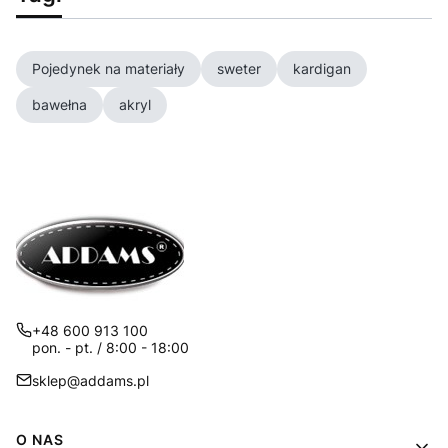
Pojedynek na materiały
sweter
kardigan
bawełna
akryl
+48 600 913 100
pon. - pt. / 8:00 - 18:00
sklep@addams.pl
Linki w stopce
O NAS